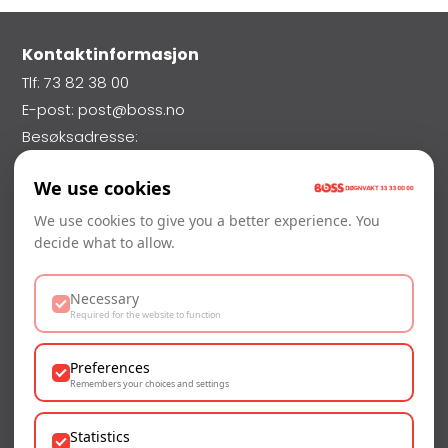
Kontaktinformasjon
Tlf: 73 82 38 00
E-post: post@boss.no
Besøksadresse:
Nils Uhlin Hansens Veg 70,
We use cookies
7026 Trondheim
Vakttelefon: 33 33 00 00
We use cookies to give you a better experience. You
decide what to allow.
Orgnr: 946 514 004
Necessary
Required for the website to function
Sertifisert
Alle våre serviceteknikere er godkjent og sertifisert
Preferences
gjennom Folkehelseinstituttet.
Les mer her
Remembers your choices and settings
Statistics