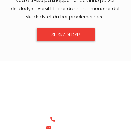
ved å trykke på knappen under. Inne på vår
skadedyrsoversikt finner du det du mener er det
skadedyret du har problemer med.
SE SKADEDYR
Avdeling Syd
22 20 55 00
post@boss.no