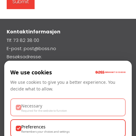
Kontaktinformasjon
Tlf: 73 82 38 00
E-post: post@boss.no
Besøksadresse:
Nils Uhlin Hansens Veg 70,
We use cookies
7026 Trondheim
Vakttelefon: 33 33 00 00
We use cookies to give you a better experience. You
decide what to allow.
Orgnr: 946 514 004
Necessary
Required for the website to function
Sertifisert
Alle våre serviceteknikere er godkjent og sertifisert
Preferences
gjennom Folkehelseinstituttet.
Les mer her
Remembers your choices and settings