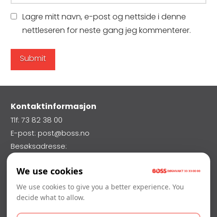
Lagre mitt navn, e-post og nettside i denne
nettleseren for neste gang jeg kommenterer.
Kontaktinformasjon
Tlf: 73 82 38 00
E-post: post@boss.no
Besøksadresse:
Nils Uhlin Hansens Veg 70,
We use cookies
7026 Trondheim
Vakttelefon: 33 33 00 00
We use cookies to give you a better experience. You
decide what to allow.
Orgnr: 946 514 004