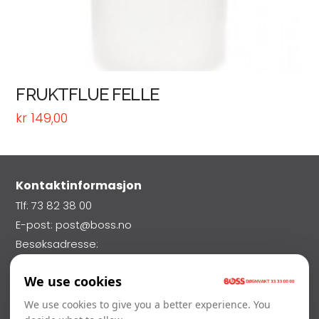
FRUKTFLUE FELLE
kr
149,00
Kontaktinformasjon
Tlf: 73 82 38 00
E-post: post@boss.no
Besøksadresse:
Nils Uhlin Hansens Veg 70,
We use cookies
7026 Trondheim
Vakttelefon: 33 33 00 00
We use cookies to give you a better experience. You