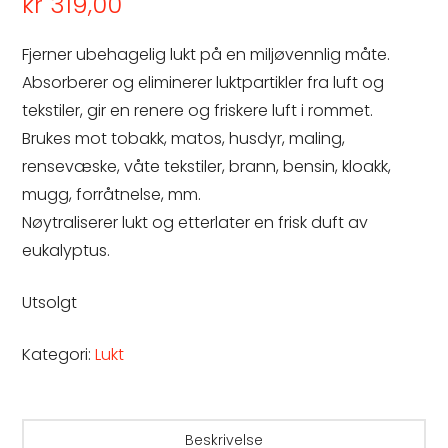
kr
319,00
Fjerner ubehagelig lukt på en miljøvennlig måte.
Absorberer og eliminerer luktpartikler fra luft og
tekstiler, gir en renere og friskere luft i rommet.
Brukes mot tobakk, matos, husdyr, maling,
rensevæske, våte tekstiler, brann, bensin, kloakk,
mugg, forråtnelse, mm.
Nøytraliserer lukt og etterlater en frisk duft av
eukalyptus.
Utsolgt
Kategori:
Lukt
Beskrivelse